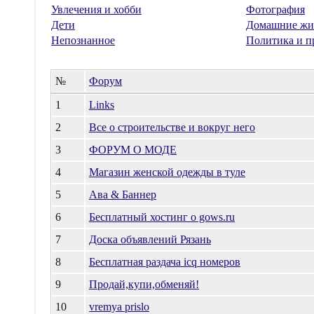
Увлечения и хобби
Фотография
Дети
Домашние жи
Непознанное
Политика и п
№
Форум
1
Links
2
Все о строительстве и вокруг него
3
ФОРУМ О МОДЕ
4
Магазин женской одежды в туле
5
Ава & Баннер
6
Бесплатный хостинг о gows.ru
7
Доска объявлений Рязань
8
Бесплатная раздача icq номеров
9
Продай,купи,обменяй!
10
vremya prislo