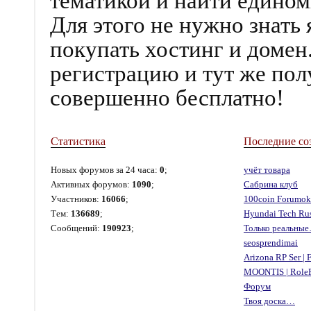
тематикой и найти едино
Для этого не нужно знать
покупать хостинг и доме
регистрацию и тут же по
совершенно бесплатно!
Статистика
Последние со
Новых форумов за 24 часа:
0
;
учёт товара
Активных форумов:
1090
;
Сабрина клуб
Участников:
16066
;
100coin Forumok
Тем:
136689
;
Hyundai Tech Ru
Сообщений:
190923
;
Только реальны
seosprendimai
Arizona RP Ser |
MOONTIS | Role
Форум
Твоя доска…